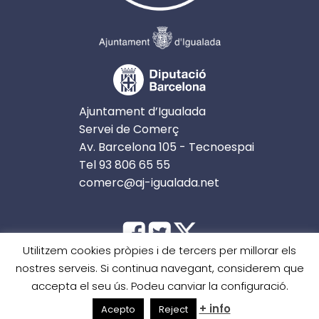
Ajuntament d’Igualada
Servei de Comerç
Av. Barcelona 105 - Tecnoespai
Tel 93 806 65 55
comerc@aj-igualada.net
Utilitzem cookies pròpies i de tercers per millorar els
nostres serveis. Si continua navegant, considerem que
accepta el seu ús. Podeu canviar la configuració.
INICI
AVÍS LEGAL
CONTACTE
+ info
Acepto
Reject